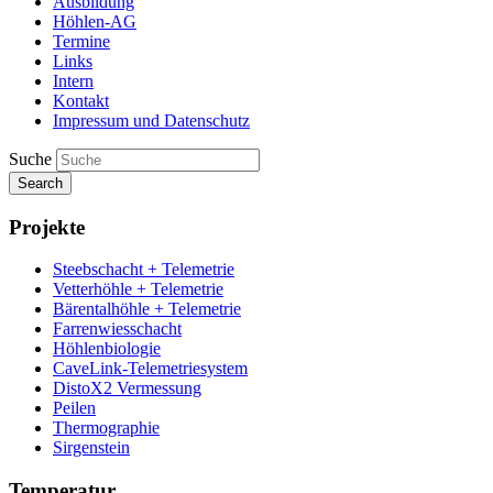
Ausbildung
Höhlen-AG
Termine
Links
Intern
Kontakt
Impressum und Datenschutz
Suche
Search
Projekte
Steebschacht + Telemetrie
Vetterhöhle + Telemetrie
Bärentalhöhle + Telemetrie
Farrenwiesschacht
Höhlenbiologie
CaveLink-Telemetriesystem
DistoX2 Vermessung
Peilen
Thermographie
Sirgenstein
Temperatur