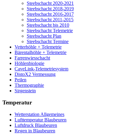
Steebschacht 2020-2021
Steebschacht 2018-2019
Steebschacht 2016-2017
Steebschacht 2011-2015
Steebschacht bis 2010
Steebschacht Telemetrie
Steebschacht Plan
Steebschacht Termine
Vetterhöhle + Telemetrie
Bärentalhöhle + Telemetrie
Farrenwiesschacht
Höhlenbiologie
CaveLink-Telemetriesystem
DistoX2 Vermessung
Peilen
Thermographie
Sirgenstein
Temperatur
Wetterstation Allgemeines
Lufttemperatur Blaubeuren
Luftdruck Blaubeuren
Regen in Blaubeuren