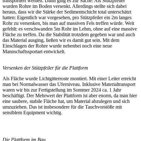
transportiert werden. Dann ging es zur Sache: Als Stützpfeiler
wurden Rohre im Boden versenkt. Allerdings stellte sich dabei
heraus, dass wir die Stärke der Sedimentschicht total unterschätzt
hatten: Eigentlich war vorgesehen, pro Stützpfeiler ein 2m langes
Rohr zu versenken, bis man auf massiven Fels treffen würde. Weit
gefehlt: es verschwanden 5m Rohr im Lehm, ohne auf eine massive
Fläche zu treffen. Da die Stabilität trotzdem gegeben war und auch
das Material ausging, ließen wir es damit gut sein. Mit dem
Einschlagen der Rohre wurde nebenbei noch eine neue
Mannschaftssportart entwickelt.
Versenken der Stützpfeiler für die Plattform
Als Fläche wurde Lichtgitterroste montiert. Mit einer Leiter erreicht
man bei Normalwasser das Uferniveau. Inklusive Materialtransport
waren wir bis zur Fertigstellung im Sommer 2024 ca. 1 Jahr
beschäftigt. Der Mehrwert der Plattform ist aber enorm, da man hier
eine saubere, stabile Fläche hat, um Material abzulegen und sich
umzuziehen. Das ist insbesondere für die Tauchvorstöße mit
sensiblem Equipment wichtig.
Die Plattform im Bau