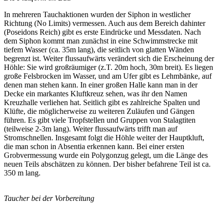
In mehreren Tauchaktionen wurden der Siphon in westlicher
Richtung (No Limits) vermessen. Auch aus dem Bereich dahinter
(Poseidons Reich) gibt es erste Eindrücke und Messdaten. Nach
dem Siphon kommt man zunächst in eine Schwimmstrecke mit
tiefem Wasser (ca. 35m lang), die seitlich von glatten Wänden
begrenzt ist. Weiter flussaufwärts verändert sich die Erscheinung der
Höhle: Sie wird großräumiger (z.T. 20m hoch, 30m breit). Es liegen
große Felsbrocken im Wasser, und am Ufer gibt es Lehmbänke, auf
denen man stehen kann. In einer großen Halle kann man in der
Decke ein markantes Kluftkreuz sehen, was ihr den Namen
Kreuzhalle verliehen hat. Seitlich gibt es zahlreiche Spalten und
Klüfte, die möglicherweise zu weiteren Zuläufen und Gängen
führen. Es gibt viele Tropfstellen und Gruppen von Stalagtiten
(teilweise 2-3m lang). Weiter flussaufwärts trifft man auf
Stromschnellen. Insgesamt folgt die Höhle weiter der Hauptkluft,
die man schon in Absentia erkennen kann. Bei einer ersten
Grobvermessung wurde ein Polygonzug gelegt, um die Länge des
neuen Teils abschätzen zu können. Der bisher befahrene Teil ist ca.
350 m lang.
Taucher bei der Vorbereitung