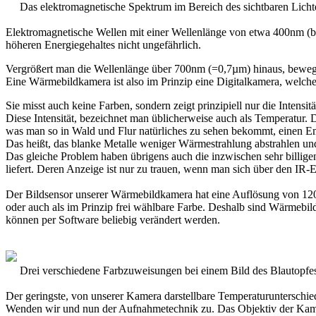
Das elektromagnetische Spektrum im Bereich des sichtbaren Licht
Elektromagnetische Wellen mit einer Wellenlänge von etwa 400nm (bla
höheren Energiegehaltes nicht ungefährlich.
Vergrößert man die Wellenlänge über 700nm (=0,7µm) hinaus, bewegt 
Eine Wärmebildkamera ist also im Prinzip eine Digitalkamera, welche 
Sie misst auch keine Farben, sondern zeigt prinzipiell nur die Inte
Diese Intensität, bezeichnet man üblicherweise auch als Temperatur. 
was man so in Wald und Flur natürliches zu sehen bekommt, einen Emmi
Das heißt, das blanke Metalle weniger Wärmestrahlung abstrahlen und 
Das gleiche Problem haben übrigens auch die inzwischen sehr billig
liefert. Deren Anzeige ist nur zu trauen, wenn man sich über den IR-E
Der Bildsensor unserer Wärmebildkamera hat eine Auflösung von 120 
oder auch als im Prinzip frei wählbare Farbe. Deshalb sind Wärmebil
können per Software beliebig verändert werden.
Drei verschiedene Farbzuweisungen bei einem Bild des Blautopfe
Der geringste, von unserer Kamera darstellbare Temperaturunterschie
Wenden wir und nun der Aufnahmetechnik zu. Das Objektiv der Kamera si