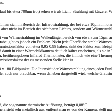
es.
u) bis etwa 700nm (rot) sehen wir als Licht. Strahlung mit kürzerer We
man sich im Bereich der Infrarotstrahlung, der bei etwa 10µm in nor
aber nicht im Bereich des sichtbaren Lichtes, sondern auf Wärmestrahl
nsität von Wärmestrahlung im Wellenlängenbereich von etwa 8µm-15µm a
Dabei gibt es jedoch ein Problem. Nicht jede Oberfläche strahlt Wärmes
ssionsfaktor von etwa 0,95-0,98 haben, sinkt der Faktor zum Beispiel b
damit in einer Wärmebildkamera deutlich kälter erscheinen, als sie in W
en, berührungslosen Infrarot-Thermometer, die ähnlich wie eine Thermo
missionsfaktor der zu messenden Stelle klar ist.
x 180 Bildpunkte. Die Intensität der Wärmestrahlung eines jeden Punk
der auch nur brauchbar, wenn daneben dargestellt wird, welche Graust
s.
d, die sogenannte thermische Auflösung, beträgt 0,08°C.
eht sehr metallisch aus; entfernt man es von der Kamera, stellt man fe