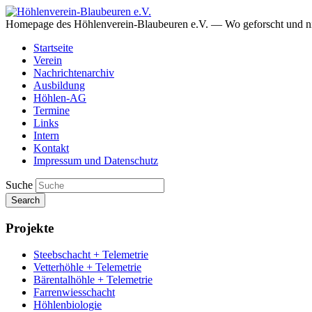
Homepage des Höhlenverein-Blaubeuren e.V. — Wo geforscht und ni
Startseite
Verein
Nachrichtenarchiv
Ausbildung
Höhlen-AG
Termine
Links
Intern
Kontakt
Impressum und Datenschutz
Suche
Search
Projekte
Steebschacht + Telemetrie
Vetterhöhle + Telemetrie
Bärentalhöhle + Telemetrie
Farrenwiesschacht
Höhlenbiologie