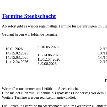
Termine Steebschacht
Ab sofort gibt es wieder regelmäßige Termine für Befahrungen im St
Geplant haben wir folgende Termine:
9./10.05.2026
10.01.2026
12./13
14./15.02.2026
10./11
13./14.06.2026
14./15.03.2026
14./15
11./12.07.2026
11./12.04.2026
12./13
8./9.08.2026
D
Wir treffen uns immer um 11:00h am Steebschacht.
Bitte meldet euch zur Teilnahme bis spätestens Donnerstag vor dem T
Weitere Termine werden rechtzeitig angekündigt.
Die Forschungstermine im Steebschacht sind im Gegensatz zu anderen