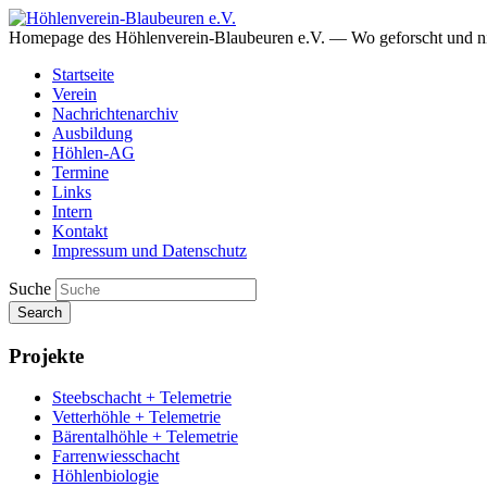
Homepage des Höhlenverein-Blaubeuren e.V. — Wo geforscht und ni
Startseite
Verein
Nachrichtenarchiv
Ausbildung
Höhlen-AG
Termine
Links
Intern
Kontakt
Impressum und Datenschutz
Suche
Search
Projekte
Steebschacht + Telemetrie
Vetterhöhle + Telemetrie
Bärentalhöhle + Telemetrie
Farrenwiesschacht
Höhlenbiologie