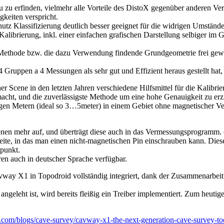
eu zu erfinden, vielmehr alle Vorteile des DistoX gegenüber anderen V
gkeiten verspricht.
tz Klassifizierung deutlich besser geeignet für die widrigen Umstände
alibrierung, inkl. einer einfachen grafischen Darstellung selbiger im Ge
ie Methode bzw. die dazu Verwendung findende Grundgeometrie frei gew
 Gruppen a 4 Messungen als sehr gut und Effizient heraus gestellt hat,
her Scene in den letzten Jahren verschiedene Hilfsmittel für die Kali
ht, und die zuverlässigste Methode um eine hohe Genauigkeit zu erziele
gen Metern (ideal so 3…5meter) in einem Gebiet ohne magnetischer V
onen mehr auf, und überträgt diese auch in das Vermessungsprogramm.
eite, in das man einen nicht-magnetischen Pin einschrauben kann. Die
spunkt.
en auch in deutscher Sprache verfügbar.
vway X1 in Topodroid vollständig integriert, dank der Zusammenarbeit
ngeleht ist, wird bereits fleißig ein Treiber implementiert. Zum heutig
e.com/blogs/cave-survey/cavway-x1-the-next-generation-cave-survey-to