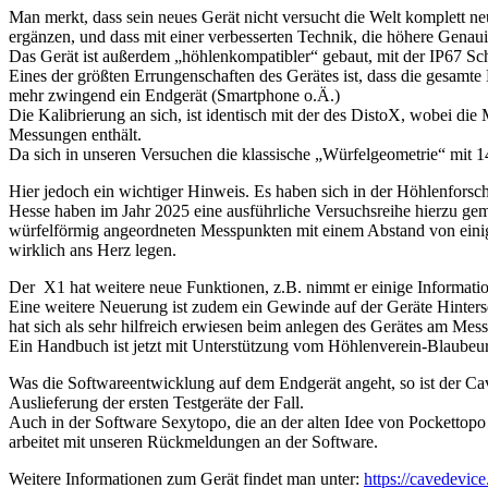
Man merkt, dass sein neues Gerät nicht versucht die Welt komplett n
ergänzen, und dass mit einer verbesserten Technik, die höhere Genaui
Das Gerät ist außerdem „höhlenkompatibler“ gebaut, mit der IP67 Schu
Eines der größten Errungenschaften des Gerätes ist, dass die gesamte K
mehr zwingend ein Endgerät (Smartphone o.Ä.)
Die Kalibrierung an sich, ist identisch mit der des DistoX, wobei d
Messungen enthält.
Da sich in unseren Versuchen die klassische „Würfelgeometrie“ mit 14
Hier jedoch ein wichtiger Hinweis. Es haben sich in der Höhlenforsc
Hesse haben im Jahr 2025 eine ausführliche Versuchsreihe hierzu gemac
würfelförmig angeordneten Messpunkten mit einem Abstand von eini
wirklich ans Herz legen.
Der X1 hat weitere neue Funktionen, z.B. nimmt er einige Informati
Eine weitere Neuerung ist zudem ein Gewinde auf der Geräte Hinters
hat sich als sehr hilfreich erwiesen beim anlegen des Gerätes am Mes
Ein Handbuch ist jetzt mit Unterstützung vom Höhlenverein-Blaubeur
Was die Softwareentwicklung auf dem Endgerät angeht, so ist der Ca
Auslieferung der ersten Testgeräte der Fall.
Auch in der Software Sexytopo, die an der alten Idee von Pockettopo a
arbeitet mit unseren Rückmeldungen an der Software.
Weitere Informationen zum Gerät findet man unter:
https://cavedevic