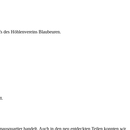
fs des Höhlenvereins Blaubeuren.
t.
ausquartier handelt. Auch in den neu entdeckten Teilen konnten wir