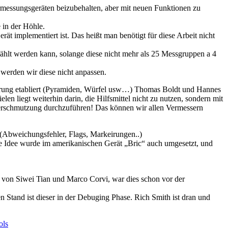
ermessungsgeräten beizubehalten, aber mit neuen Funktionen zu
 in der Höhle.
rät implementiert ist. Das heißt man benötigt für diese Arbeit nicht
ählt werden kann, solange diese nicht mehr als 25 Messgruppen a 4
 werden wir diese nicht anpassen.
brierung etabliert (Pyramiden, Würfel usw…) Thomas Boldt und Hannes
n liegt weiterhin darin, die Hilfsmittel nicht zu nutzen, sondern mit
erschmutzung durchzuführen! Das können wir allen Vermessern
 (Abweichungsfehler, Flags, Markeirungen..)
se Idee wurde im amerikanischen Gerät „Bric“ auch umgesetzt, und
 von Siwei Tian und Marco Corvi, war dies schon vor der
en Stand ist dieser in der Debuging Phase. Rich Smith ist dran und
ols