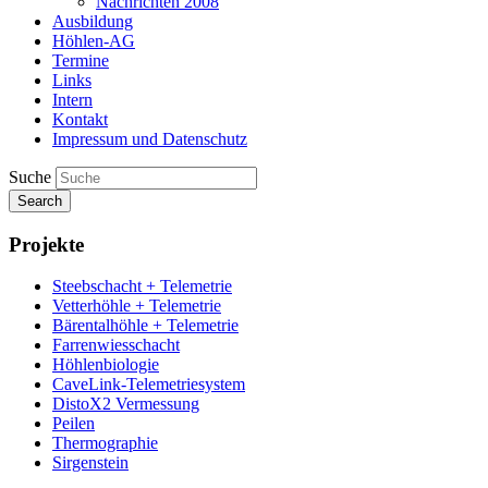
Nachrichten 2008
Ausbildung
Höhlen-AG
Termine
Links
Intern
Kontakt
Impressum und Datenschutz
Suche
Search
Projekte
Steebschacht + Telemetrie
Vetterhöhle + Telemetrie
Bärentalhöhle + Telemetrie
Farrenwiesschacht
Höhlenbiologie
CaveLink-Telemetriesystem
DistoX2 Vermessung
Peilen
Thermographie
Sirgenstein