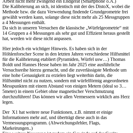
Arbeit nicht mehr zwingend ein Endgerät (Smartphone o.Ä.)
Die Kalibrierung an sich, ist identisch mit der des DistoX, wobei die
Methode bzw. die dazu Verwendung findende Grundgeometrie frei
gewählt werden kann, solange diese nicht mehr als 25 Messgruppen
a 4 Messungen enthält.
Da sich in unseren Versuchen die klassische „Würfelgeometrie“ mit
14 Gruppen a 4 Messungen als sehr gut und Effizient heraus gestellt
hat, werden wir diese nicht anpassen.
Hier jedoch ein wichtiger Hinweis. Es haben sich in der
Höhlenforscher Scene in den letzten Jahren verschiedene Hilfsmittel
für die Kalibrierung etabliert (Pyramiden, Würfel usw…) Thomas
Boldt und Hannes Hesse haben im Jahr 2025 eine ausführliche
Versuchsreihe hierzu gemacht, und die zuverlässigste Methode um
eine hohe Genauigkeit zu erzielen liegt weiterhin darin, die
Hilfsmittel nicht zu nutzen, sondern mit würfelförmig angeordneten
Messpunkten mit einem Abstand von einigen Metern (ideal so 3…
5meter) in einem Gebiet ohne magnetischer Verschmutzung
durchzuführen! Das können wir allen Vermessern wirklich ans Herz
legen.
Der X1 hat weitere neue Funktionen, z.B. nimmt er einige
Informationen mehr auf, und überträgt diese auch in das
Vermessungsprogramm. (Abweichungsfehler, Flags,
Markeirungen..)