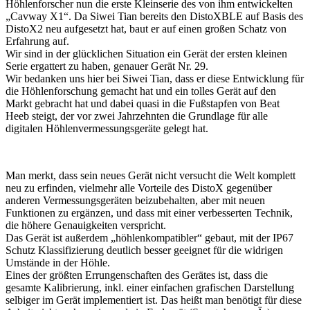
Höhlenforscher nun die erste Kleinserie des von ihm entwickelten
„Cavway X1“. Da Siwei Tian bereits den DistoXBLE auf Basis des
DistoX2 neu aufgesetzt hat, baut er auf einen großen Schatz von
Erfahrung auf.
Wir sind in der glücklichen Situation ein Gerät der ersten kleinen
Serie ergattert zu haben, genauer Gerät Nr. 29.
Wir bedanken uns hier bei Siwei Tian, dass er diese Entwicklung für
die Höhlenforschung gemacht hat und ein tolles Gerät auf den
Markt gebracht hat und dabei quasi in die Fußstapfen von Beat
Heeb steigt, der vor zwei Jahrzehnten die Grundlage für alle
digitalen Höhlenvermessungsgeräte gelegt hat.
Man merkt, dass sein neues Gerät nicht versucht die Welt komplett
neu zu erfinden, vielmehr alle Vorteile des DistoX gegenüber
anderen Vermessungsgeräten beizubehalten, aber mit neuen
Funktionen zu ergänzen, und dass mit einer verbesserten Technik,
die höhere Genauigkeiten verspricht.
Das Gerät ist außerdem „höhlenkompatibler“ gebaut, mit der IP67
Schutz Klassifizierung deutlich besser geeignet für die widrigen
Umstände in der Höhle.
Eines der größten Errungenschaften des Gerätes ist, dass die
gesamte Kalibrierung, inkl. einer einfachen grafischen Darstellung
selbiger im Gerät implementiert ist. Das heißt man benötigt für diese