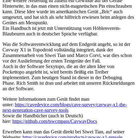
Eine weitere Neuerung ist zudem ein Gewinde auf der Geräte
Hinterseite, in das man einen nicht-magnetischen Pin einschrauben
kann. Diese Idee wurde im amerikanischen Gerät „Bric“ auch
umgesetzt, und hat sich als sehr hilfreich erwiesen beim anlegen des
Gerätes am Messpunkt.
Ein Handbuch ist jetzt mit Unterstützung vom Höhlenverein-
Blaubeuren auch in deutscher Sprache verfügbar.
Was die Softwareentwicklung auf dem Endgerät angeht, so ist der
Cavway X1 in Topodroid vollständig integriert, dank der
Zusammenarbeit von Siwei Tian und Marco Corvi, war dies schon
vor der Auslieferung der ersten Testgeräte der Fall.
Auch in der Software Sexytopo, die an der alten Idee von
Pockettopo angeleht ist, wird bereits fleißig ein Treiber
implementiert. Zum heutigen Stand ist dieser in der Debuging
Phase. Rich Smith ist dran und arbeitet mit unseren Rückmeldungen
an der Software.
Weitere Informationen zum Gerät findet man
unter:
https://cavedevice.com/blogs/cave-survey/cavway-x1-the-
next-generation-cave-survey-tools
Sowie die Handbücher (auch in Deutsch)
hier:
https://github.com/tswcmpass/CavwayDocs
Erwerben kann man das Gerät direkt bei Siwei Tian, auf seiner
Webseite:
https://cavedevice.com/products/cavway-x1-presale