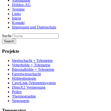
Ausbildung
Höhlen-AG
Termine
Links
Intern
Kontakt
Impressum und Datenschutz
Suche
Search
Projekte
Steebschacht + Telemetrie
Vetterhöhle + Telemetrie
Bärentalhöhle + Telemetrie
Farrenwiesschacht
Höhlenbiologie
CaveLink-Telemetriesystem
DistoX2 Vermessung
Peilen
Thermographie
Sirgenstein
Temperatur